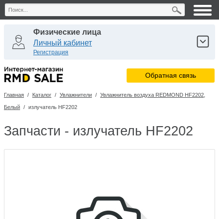
Физические лица
Личный кабинет
Регистрация
Юридические лица
Обратная связь
Личный кабинет
Регистрация
Главная
/
Каталог
/
Увлажнители
/
Увлажнитель воздуха REDMOND HF2202,
Сервисные центры
Белый
/
излучатель HF2202
Личный кабинет
Запчасти - излучатель HF2202