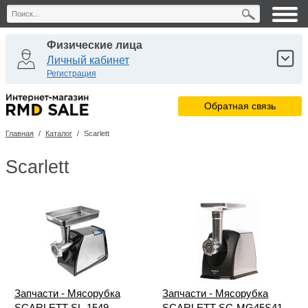
Физические лица
Личный кабинет
Регистрация
Юридические лица
Обратная связь
Личный кабинет
Регистрация
Главная
/
Каталог
/
Scarlett
Сервисные центры
Личный кабинет
Scarlett
Запчасти - Мясорубка
Запчасти - Мясорубка
SCARLETT SL-1549
SCARLETT SC-MG45S41