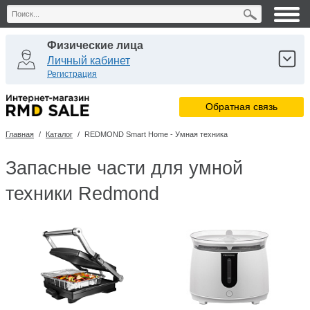
Физические лица
Личный кабинет
Регистрация
Юридические лица
Обратная связь
Личный кабинет
Регистрация
Главная
/
Каталог
/
REDMOND Smart Home - Умная техника
Сервисные центры
Личный кабинет
Запасные части для умной
техники Redmond