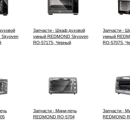
духовой
Запчасти - Шкаф духовой
Запчасти - Ш
Skyoven
умный REDMOND Skyoven
умный REDM
й
RO-5717S, Черный
RO-5707S, Ч
печь
Запчасти - Мини-печь
Запчасти - М
05
REDMOND RO-5704
REDMOND R