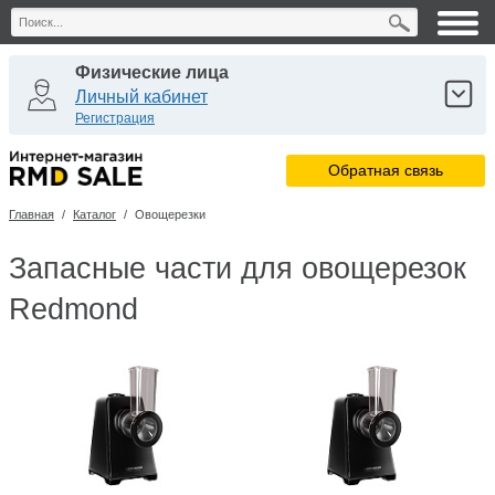
Физические лица
Личный кабинет
Регистрация
Юридические лица
Обратная связь
Личный кабинет
Регистрация
Главная
/
Каталог
/
Овощерезки
Сервисные центры
Личный кабинет
Запасные части для овощерезок
Redmond