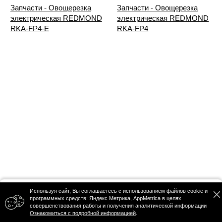
Запчасти - Овощерезка
Запчасти - Овощерезка
электрическая REDMOND
электрическая REDMOND
RKA-FP4-E
RKA-FP4
Используя сайт, Вы соглашаетесь с использованием файлов cookie и
Политика конфиденциальности
программных средств: Яндекс Метрика, AppMetrica в целях
© 2026 ООО "РА СЕРВИС"
совершенствования работы и получения аналитической информации
Публичная оферта
Главная
Адреса
Корзина
Профиль
Каталог
Ознакомиться с подробной информацией
.