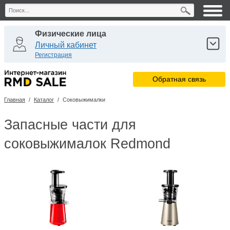
Физические лица
Личный кабинет
Регистрация
Юридические лица
Обратная связь
Личный кабинет
Регистрация
Главная
/
Каталог
/
Соковыжималки
Сервисные центры
Личный кабинет
Запасные части для
соковыжималок Redmond