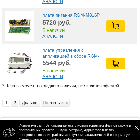
АНАЛОГИ
плата питания RGM-M816Р
5726
руб.
В наличии
АНАЛОГИ
плата управления с
аппликацией в сборе RGM-
M816Р
5544
руб.
В наличии
АНАЛОГИ
* Цена на момент последнего наличия, не является офертой
1
2
Дальше
Показать все
Используя сайт, Вы соглашаетесь с использованием файлов cookie и
Политика конфиденциальности
программных средств: Яндекс Метрика, AppMetrica в целях
© 2026 ООО "РА СЕРВИС"
совершенствования работы и получения аналитической информации
Публичная оферта
Главная
Адреса
Корзина
Профиль
Каталог
Ознакомиться с подробной информацией
.