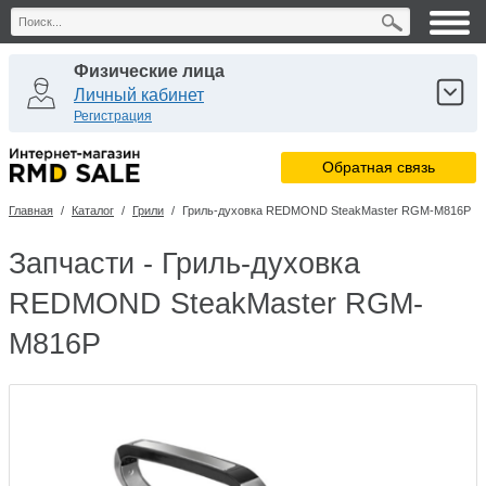
Физические лица
Личный кабинет
Регистрация
Юридические лица
Обратная связь
Личный кабинет
Регистрация
Главная
/
Каталог
/
Грили
/
Гриль-духовка REDMOND SteakMaster RGM-M816P
Сервисные центры
Личный кабинет
Запчасти - Гриль-духовка
REDMOND SteakMaster RGM-
M816P