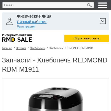
Физические лица
Личный кабинет
Регистрация
Юридические лица
Обратная связь
Личный кабинет
Регистрация
Главная
/
Каталог
/
Хлебопечки
/
Хлебопечь REDMOND RBM-M1911
Сервисные центры
Личный кабинет
Запчасти - Хлебопечь REDMOND
RBM-M1911