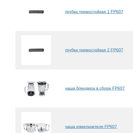
трубка термостойкая 1 FP607
трубка термостойкая 2 FP607
чаша блендера в сборе FP607
чаша измельчителя FP607