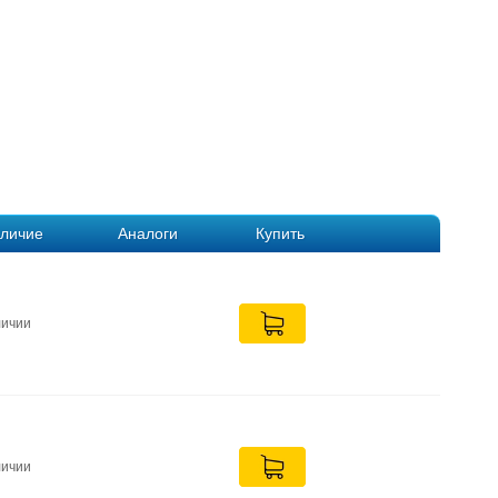
личие
Аналоги
Купить
личии
личии