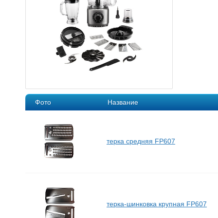
Фото
Название
терка средняя FP607
терка-шинковка крупная FP607