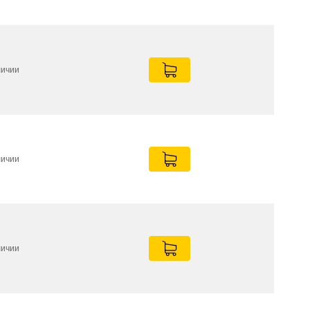
личии
личии
личии