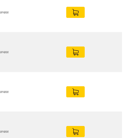
личии
личии
личии
личии