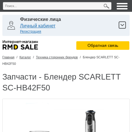
Физические лица
Личный кабинет
Регистрация
Юридические лица
Обратная связь
Личный кабинет
Регистрация
Главная
/
Каталог
/
Техника сторонних брендов
/
Блендер SCARLETT SC-
Сервисные центры
HB42F50
Личный кабинет
Запчасти - Блендер SCARLETT
SC-HB42F50