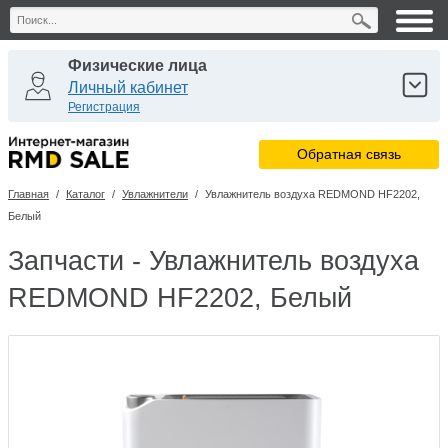
Физические лица
Личный кабинет
Регистрация
Юридические лица
Обратная связь
Личный кабинет
Регистрация
Главная
/
Каталог
/
Увлажнители
/
Увлажнитель воздуха REDMOND HF2202,
Сервисные центры
Белый
Личный кабинет
Запчасти - Увлажнитель воздуха
REDMOND HF2202, Белый