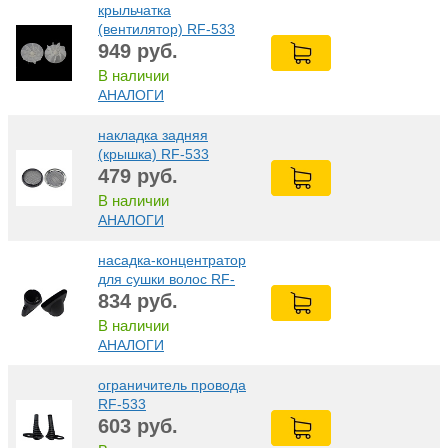
крыльчатка
(вентилятор) RF-533
949
руб.
В наличии
АНАЛОГИ
накладка задняя
(крышка) RF-533
479
руб.
В наличии
АНАЛОГИ
насадка-концентратор
для сушки волос RF-
533
834
руб.
В наличии
АНАЛОГИ
ограничитель провода
RF-533
603
руб.