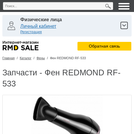
Физические лица
Личный кабинет
Регистрация
Юридические лица
Обратная связь
Личный кабинет
Регистрация
Главная
/
Каталог
/
Фены
/
Фен REDMOND RF-533
Сервисные центры
Личный кабинет
Запчасти - Фен REDMOND RF-
533