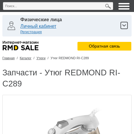
Физические лица
Личный кабинет
Регистрация
Юридические лица
Обратная связь
Личный кабинет
Регистрация
Главная
/
Каталог
/
Утюги
/
Утюг REDMOND RI-C289
Сервисные центры
Личный кабинет
Запчасти - Утюг REDMOND RI-
C289